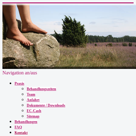
Navigation an/aus
Praxis
Behandlungszeiten
Team
Anfahrt
Dokumente / Downloads
EC-Cash
Sitemap
Behandlungen
FAQ
Kontakt