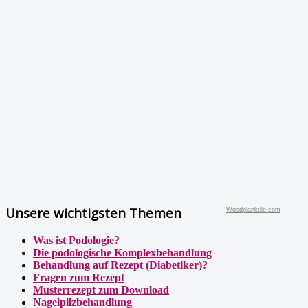
Unsere wichtigsten Themen
Woodplanktile.com
Was ist Podologie?
Die podologische Komplexbehandlung
Behandlung auf Rezept (Diabetiker)?
Fragen zum Rezept
Musterrezept zum Download
Nagelpilzbehandlung