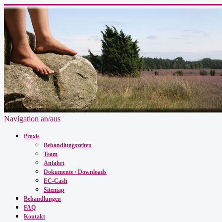
Navigation an/aus
Praxis
Behandlungszeiten
Team
Anfahrt
Dokumente / Downloads
EC-Cash
Sitemap
Behandlungen
FAQ
Kontakt