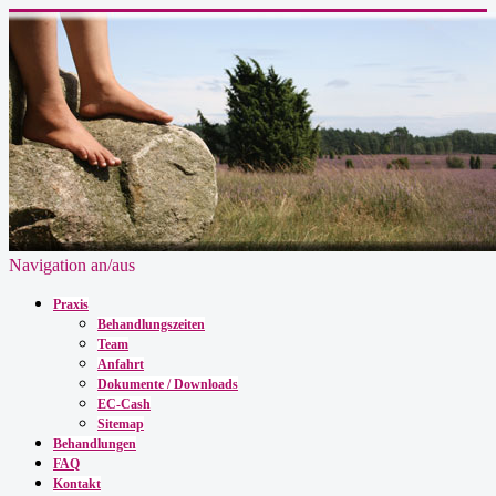
Navigation an/aus
Praxis
Behandlungszeiten
Team
Anfahrt
Dokumente / Downloads
EC-Cash
Sitemap
Behandlungen
FAQ
Kontakt