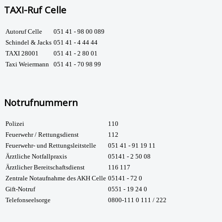
TAXI-Ruf Celle
Autoruf Celle
051 41 - 98 00 089
Schindel & Jacks
051 41 - 4 44 44
TAXI 28001
051 41 - 2 80 01
Taxi Weiermann
051 41 - 70 98 99
Notrufnummern
Polizei
110
Feuerwehr / Rettungsdienst
112
Feuerwehr- und Rettungsleitstelle
051 41 - 91 19 11
Ärztliche Notfallpraxis
05141 - 2 50 08
Ärztlicher Bereitschaftsdienst
116 117
Zentrale Notaufnahme des AKH Celle
05141 - 72 0
Gift-Notruf
0551 - 19 24 0
Telefonseelsorge
0800-111 0 111 / 222